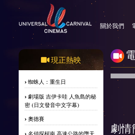
關於我們
現正熱映
蜘蛛人：重生日
劇場版 吉伊卡哇 人魚島的秘
密 (日文發音中文字幕)
奧德賽
劇情
名偵探柯南 高速公路的墮天