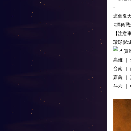
-
這個夏
《捍衛
【注意
環球影
實
高雄 ｜
台南 ｜
嘉義 ｜
斗六 ｜