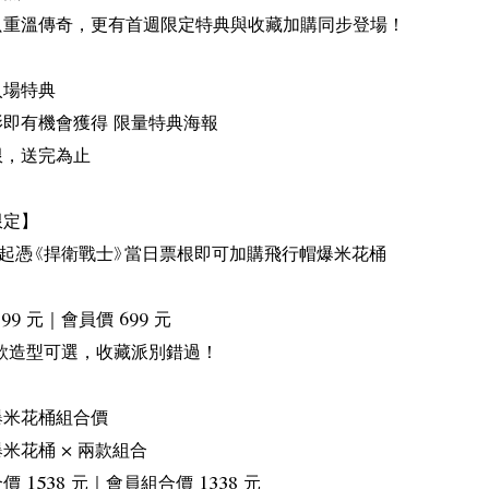
只重溫傳奇，更有首週限定特典與收藏加購同步登場！
入場特典
影即有機會獲得 限量特典海報
限，送完為止
限定】
日起憑《捍衛戰士》當日票根即可加購飛行帽爆米花桶
99 元｜會員價 699 元
兩款造型可選，收藏派別錯過！
爆米花桶組合價
米花桶 × 兩款組合
 1538 元｜會員組合價 1338 元