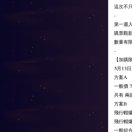
這次不
-
第一週
購票觀
數量有
-
【加購
5月13
方案A
一般價 7
共有 
方案B
飛行帽
飛行帽爆
一般組合價