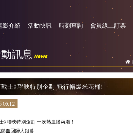
電影介紹
活動快訊
時刻查詢
會員線上訂票
活動訊息
News
衛戰士》聯映特別企劃 飛行帽爆米花桶!
.05.12
士》聯映特別企劃 一次熱血播兩場！
戰熱血回歸大銀幕