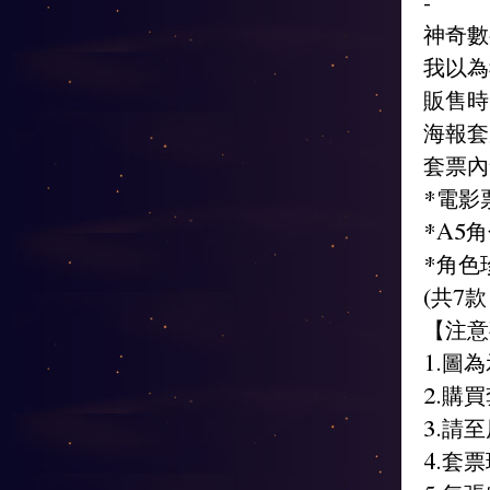
-
神奇數
我以為
販售時間
海報套
套票內
*電影
*A5
*角色
(共7
【注意
1.圖
2.購
3.請
4.套