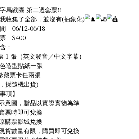
字馬戲團 第二週套票!!
我收集了全部，並沒有(抽象化)
｜06/12-06/18
票｜$400
含：
票 1 張（英文發音／中文字幕）
角色造型貼紙一張
珍藏票卡任兩張
款，採隨機出貨)
事項】
為示意圖，贈品以實際實物為準
買套票時即可兌換
至原購票影城兌換
票現貨數量有限，購買即可兌換