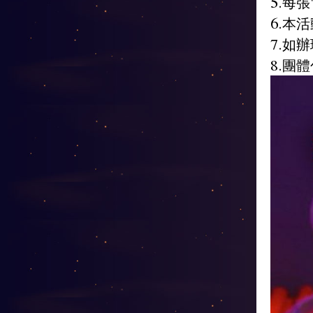
5.每
6.本
7.如
8.團