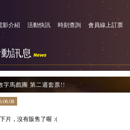
電影介紹
活動快訊
時刻查詢
會員線上訂票
活動訊息
News
數字馬戲團 第二週套票!!
.06.08
下片，沒有販售了喔 :(