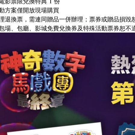
張電影票限兌換特典 1 份
活動方案僅開放現場購買
辦理退換票，需連同贈品一併辦理；票券或贈品損毀
體包場、包廳、影城免費兌換券及特殊活動票券恕不