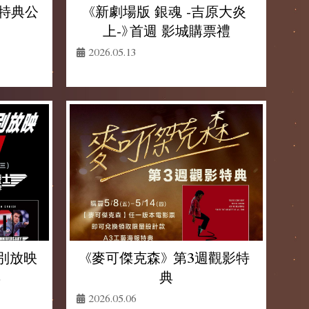
《新劇場版 銀魂 -吉原大炎
首週特典公
上-》首週 影城購票禮
2026.05.13
特別放映
《麥可傑克森》 第3週觀影特
典
典
2026.05.06