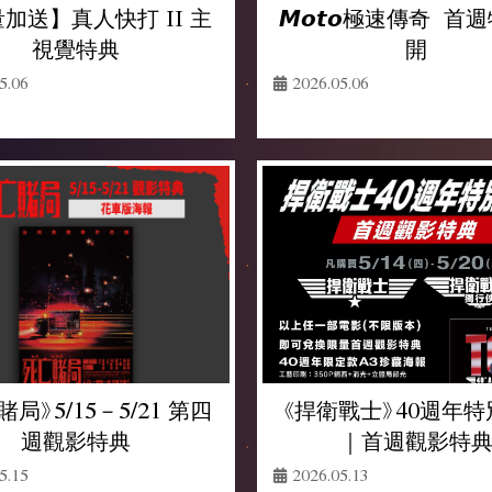
𝙈𝙤𝙩𝙤極速傳奇 
加送】真人快打 II 主
開
視覺特典
2026.05.06
5.06
《捍衛戰士》40週年
賭局》5/15－5/21 第四
｜首週觀影特
週觀影特典
2026.05.13
5.15