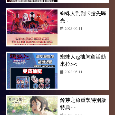
蜘蛛人刮刮卡搶先曝
光~
2023.06.11
蜘蛛人ig抽胸章活動
來拉><
2023.06.11
鈴芽之旅重製特別版
特典~~
2023.06.05