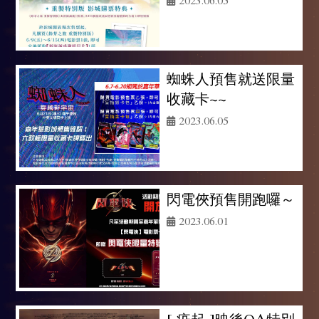
蜘蛛人預售就送限量
收藏卡~~
2023.06.05
閃電俠預售開跑囉～
2023.06.01
[ 疫起 ]映後QA特別