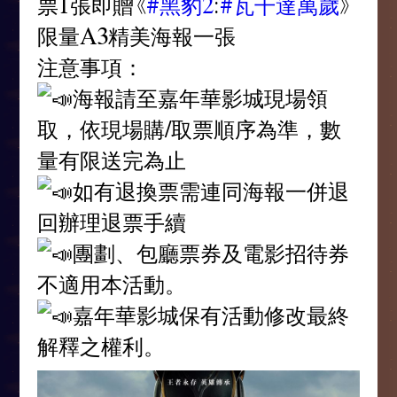
票1張即贈《
#黑豹2
:
#瓦干達萬歲
》
限量A3精美海報一張
注意事項：
海報請至嘉年華影城現場領
取，依現場購/取票順序為準，數
量有限送完為止
如有退換票需連同海報一併退
回辦理退票手續
團劃、包廳票券及電影招待券
不適用本活動。
嘉年華影城保有活動修改最終
解釋之權利。