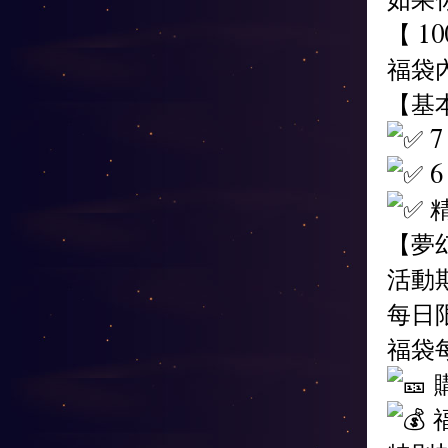
【 1
福袋
【基
7
6
精
【夢幻
活動期
每日
福袋
福