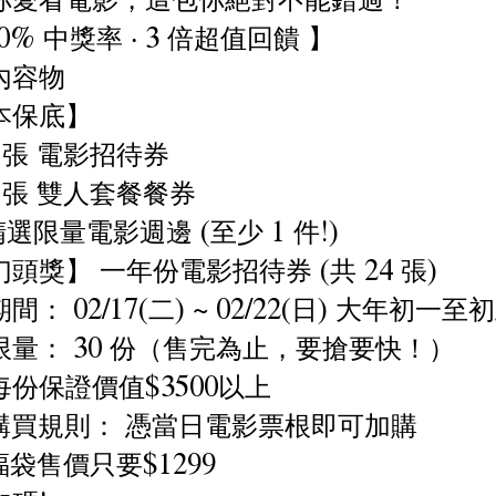
00% 中獎率 ‧ 3 倍超值回饋 】
內容物
本保底】
 張 電影招待券
 張 雙人套餐餐券
選限量電影週邊 (至少 1 件!)
頭獎】 一年份電影招待券 (共 24 張)
間： 02/17(二) ~ 02/22(日) 大年初一至
限量： 30 份（售完為止，要搶要快！）
每份保證價值$3500以上
購買規則： 憑當日電影票根即可加購
袋售價只要$1299