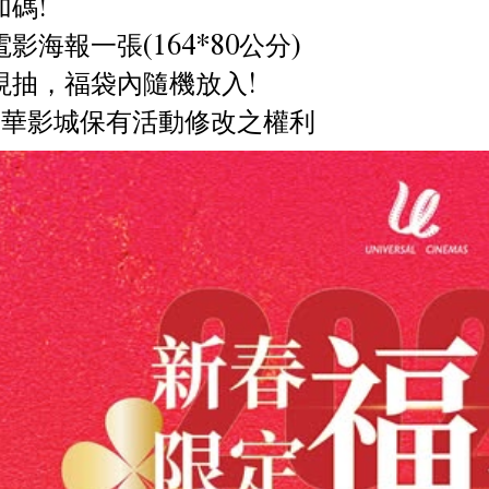
加碼!
影海報一張(164*80公分)
現抽，福袋內隨機放入!
年華影城保有活動修改之權利