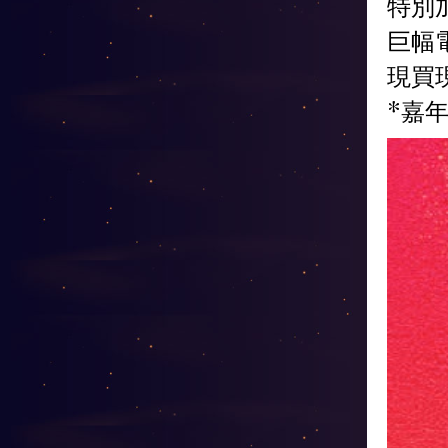
特別
巨幅電
現買
*嘉