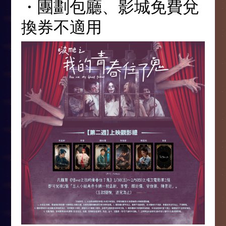
・團劃包廳、影城免費兌
換券不適用