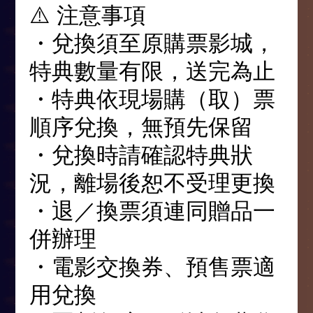
⚠️ 注意事項
・兌換須至原購票影城，
特典數量有限，送完為止
・特典依現場購（取）票
順序兌換，無預先保留
・兌換時請確認特典狀
況，離場後恕不受理更換
・退／換票須連同贈品一
併辦理
・電影交換券、預售票適
用兌換