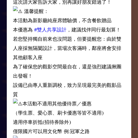
這次請大家告訴大家，別再讓好朋友錯過了！
溫馨提醒：
本活動為新影廳純座席體驗價，不含餐飲贈品
本優惠為
#雙人共享設計
，建議找伴同行最划算！
若您堅持獨自前來也沒問題，但要提醒您：由於雙
人座採無隔閡設計，當場次客滿時，鄰座將會安排
其他顧客入座
為了確保您的觀影空間最自在，還是強烈建議揪團
出發喔！
設備已由專人重新調校，致力呈現最完美的觀影品
質
本活動不適用其他優待票／優惠
（學生票、愛心票、刷卡優惠等皆不適用)
適用停車折抵(招待券除外)
僅限國片可以用文化幣 例:冠軍之路