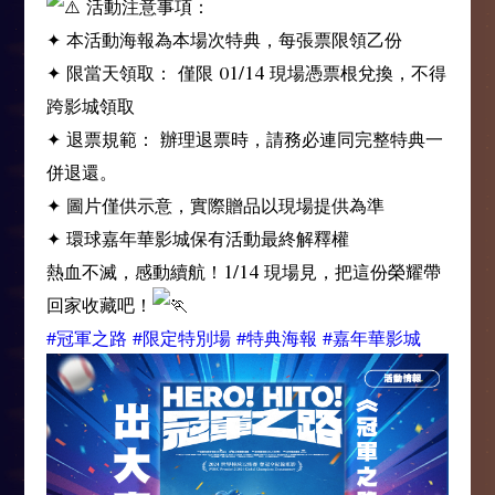
活動注意事項：
✦ 本活動海報為本場次特典，每張票限領乙份
✦ 限當天領取： 僅限 01/14 現場憑票根兌換，不得
跨影城領取
✦ 退票規範： 辦理退票時，請務必連同完整特典一
併退還。
✦ 圖片僅供示意，實際贈品以現場提供為準
✦ 環球嘉年華影城保有活動最終解釋權
熱血不滅，感動續航！1/14 現場見，把這份榮耀帶
回家收藏吧！
#冠軍之路
#限定特別場
#特典海報
#嘉年華影城