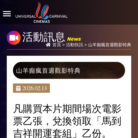
活動訊息
News
首頁
>
活動快訊
> 山羊癲瘋首週觀影特典
山羊癲瘋首週觀影特典
2026.02.13
凡購買本片期間場次電影
票乙張，兌換領取「
馬到
吉祥開運套組
」乙份。