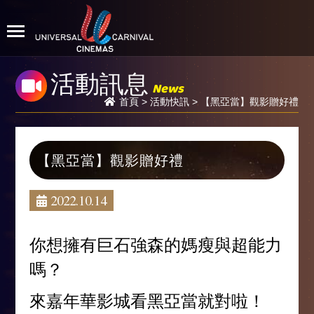
活動訊息
News
首頁
>
活動快訊
> 【黑亞當】觀影贈好禮
【黑亞當】觀影贈好禮
2022.10.14
你想擁有巨石強森的媽瘦與超能力
嗎？
來嘉年華影城看黑亞當就對啦！