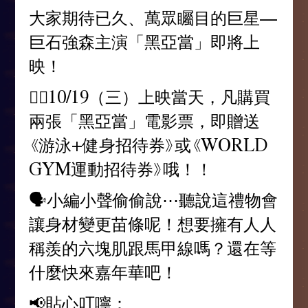
大家期待已久、萬眾矚目的巨星—
巨石強森主演「黑亞當」即將上
映！
👉🏻10/19（三）上映當天，凡購買
兩張「黑亞當」電影票，即贈送
《游泳+健身招待券》或《WORLD
GYM運動招待券》哦！！
🗣️小編小聲偷偷說⋯聽說這禮物會
讓身材變更苗條呢！想要擁有人人
稱羨的六塊肌跟馬甲線嗎？還在等
什麼快來嘉年華吧！
📢貼心叮嚀：