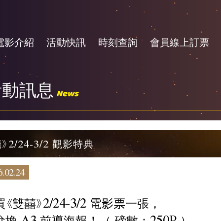
電影介紹
活動快訊
時刻查詢
會員線上訂票
活動訊息
News
》2/24-3/2 觀影特典
.02.24
《雙囍》2/24-3/2 電影票一張，
換 A3 前導海報！（ 磅數：250P ）