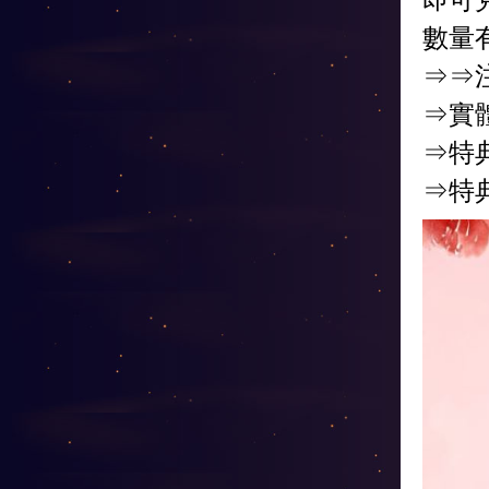
數量
⇒⇒
⇒實
⇒特
⇒特