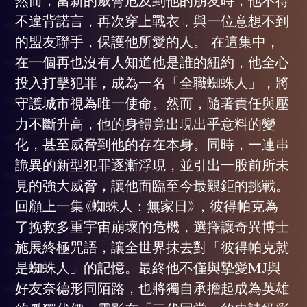
不違背諾言，再次穿上戰衣，與一位意想不到
的盟友聯手，保護他所愛的人。 在這集中，
在一個再也沒有人知道他是誰的紐約，他全心
投入打擊犯罪，成為一名「全職蜘蛛人」，將
守護城市視為唯一使命。然而，隨著責任與壓
力不斷升高，他的身體竟出現出乎意料的變
化，甚至威脅到他的存在本身。同時，一連串
詭異的新型犯罪逐漸浮現，並引出一股前所未
見的強大威脅，讓他面臨至今最艱鉅的挑戰。
回顧上一集《蜘蛛人：無家日》，彼得帕克為
了挽救多重宇宙崩壞的危機，選擇讓奇異博士
施展終極咒語，讓全世界抹去對「彼得帕克就
是蜘蛛人」的記憶。最終他不僅與摯愛MJ與
好友奈德形同陌路，也將獨自承擔起成為英雄