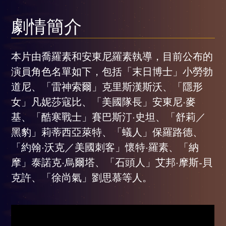
劇情簡介
本片由喬羅素和安東尼羅素執導，目前公布的
演員角色名單如下，包括「末日博士」小勞勃
道尼、「雷神索爾」克里斯漢斯沃、「隱形
女」凡妮莎寇比、「美國隊長」安東尼·麥
基、「酷寒戰士」賽巴斯汀·史坦、「舒莉／
黑豹」莉蒂西亞萊特、「蟻人」保羅路德、
「約翰·沃克／美國刺客」懷特·羅素、「納
摩」泰諾克·烏爾塔、「石頭人」艾邦·摩斯-貝
克許、「徐尚氣」劉思慕等人。