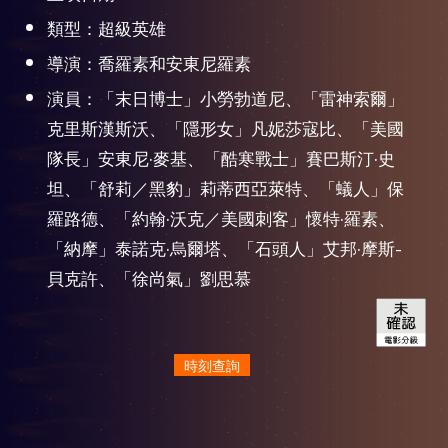
類型：超級英雄
導演：喬羅素和安東尼羅素
演員：「末日博士」小勞勃道尼、「雷神索爾」
克里斯漢斯沃、「隱形女」凡妮莎寇比、「美國
隊長」安東尼·麥基、「酷寒戰士」賽巴斯汀·史
坦、「舒莉／黑豹」莉蒂西亞萊特、「蟻人」保
羅路德、「約翰·沃克／美國刺客」懷特·羅素、
「納摩」泰諾克·烏爾塔、「石頭人」艾邦·摩斯-
貝克許、「徐尚氣」劉思慕
時刻查詢