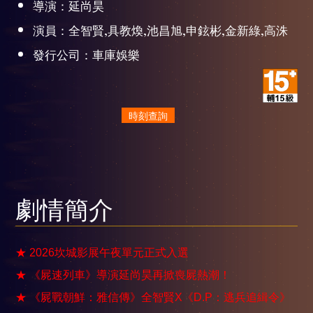
導演：延尚昊
演員：全智賢,具教煥,池昌旭,申鉉彬,金新綠,高洙
發行公司：車庫娛樂
時刻查詢
劇情簡介
★ 2026坎城影展午夜單元正式入選
★ 《屍速列車》導演延尚昊再掀喪屍熱潮！
★ 《屍戰朝鮮：雅信傳》全智賢X《D.P：逃兵追緝令》