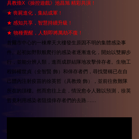
具教煥X《操控遊戲》池昌旭 精彩共演！
★ 喪屍進化，集結成軍！
★ 感知共享，智慧持續升級！
★ 物種覺醒，人類即將萬劫不復！
首爾市中心的一棟摩天大樓發生原因不明的集體感染事
件。起初如野獸般爬行的感染者逐漸進化，開始以雙腳步
行，並能分辨人類，進而成群結隊地攻擊倖存者。生物工
程師權世貞（全智賢 飾）和倖存者們，尋找聲稱已在自
己體內注射疫苗的徐英哲（具教煥 飾），並前往救難隊
所在的頂樓。然而愈往上走，情況愈令人難以預測，徐英
哲竟利用感染者阻擋倖存者們的去路……