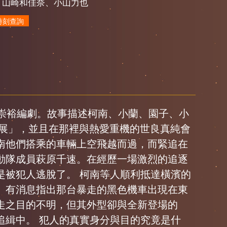
、山崎和佳奈、小山力也
時刻查詢
倉崇裕編劇。故事描述柯南、小蘭、園子、小
大展」，並且在那裡與熱愛重機的世良真純會
南他們搭乘的車輛上空飛越而過，而緊追在
動隊成員萩原千速。在經歷一場激烈的追逐
是被犯人逃脫了。 柯南等人順利抵達橫濱的
。有消息指出那台暴走的黑色機車出現在東
走之目的不明，但其外型卻與全新登場的
追緝中。 犯人的真實身分與目的究竟是什