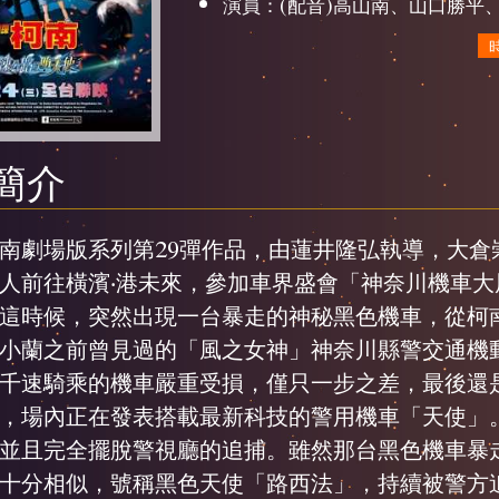
演員：(配音)高山南、山口勝平
簡介
南劇場版系列第29彈作品，由蓮井隆弘執導，大
人前往橫濱‧港未來，參加車界盛會「神奈川機車
這時候，突然出現一台暴走的神秘黑色機車，從柯
小蘭之前曾見過的「風之女神」神奈川縣警交通機
千速騎乘的機車嚴重受損，僅只一步之差，最後還
，場內正在發表搭載最新科技的警用機車「天使」
並且完全擺脫警視廳的追捕。雖然那台黑色機車暴
十分相似，號稱黑色天使「路西法」，持續被警方