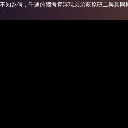
不知為何，千速的腦海竟浮現弟弟萩原研二與其同