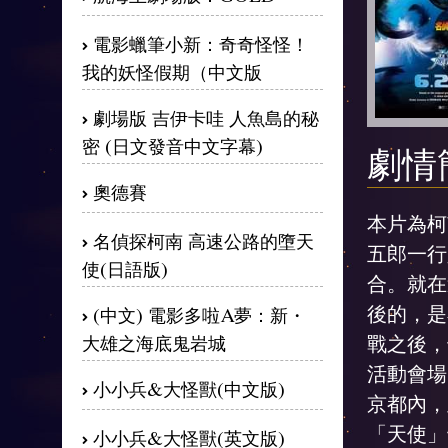
電影蠟筆小新：奇奇怪怪！
我的妖怪假期（中文版
劇場版 吉伊卡哇 人魚島的秘
密 (日文發音中文字幕)
劇情
奧德賽
本片為柯
名偵探柯南 高速公路的墮天
五郎一行
使(日語版)
合。就在
後的，是
(中文) 電影多啦A夢：新・
戰之後，
大雄之海底鬼岩城
活動會場
小小兵&大怪獸(中文版)
京都內，
「天使」
小小兵&大怪獸(英文版)