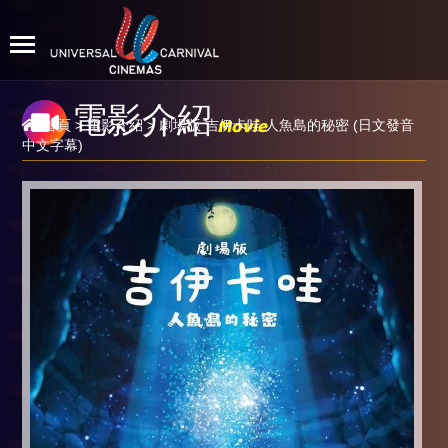
電影介紹
Movie
首頁
>
電影介紹
> 劇場版 吉伊卡哇 人魚島的秘密 (日文發音
中文字幕)