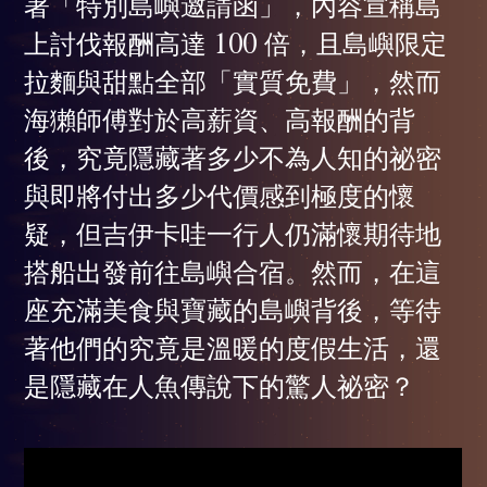
著「特別島嶼邀請函」，內容宣稱島
上討伐報酬高達 100 倍，且島嶼限定
拉麵與甜點全部「實質免費」，然而
海獺師傅對於高薪資、高報酬的背
後，究竟隱藏著多少不為人知的祕密
與即將付出多少代價感到極度的懷
疑，但吉伊卡哇一行人仍滿懷期待地
搭船出發前往島嶼合宿。然而，在這
座充滿美食與寶藏的島嶼背後，等待
著他們的究竟是溫暖的度假生活，還
是隱藏在人魚傳說下的驚人祕密？