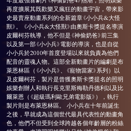
再度擴展其既歡樂又瘋狂的動畫宇宙，帶來影
史最賣座動畫系列的全新篇章《小小兵&大怪
獸》。 《小小兵&大怪獸》由奧斯卡獎提名導演
皮爾柯芬執導，他不但是《神偷奶爸》前三集
以及第一部《小小兵》電影的導演，也是自從
小小兵於2010年首度登場以來就負責為他們
配音的靈魂人物。這部全新動畫片的編劇是布
萊恩林區（《小小兵》、《寵物當家》系列）以
及皮爾柯芬，製片是曾獲奧斯卡獎提名的照明
娛樂創辦人和執行長克里斯梅勒丹德利以及比
爾萊恩（《超級瑪利歐兄弟電影版》），執行
製片則是布萊恩林區。 小小兵在十年前誕生
之後，早就成為這個世代最具代表性的動畫角
色，他們不但受到全球跨越各個年齡層的粉絲